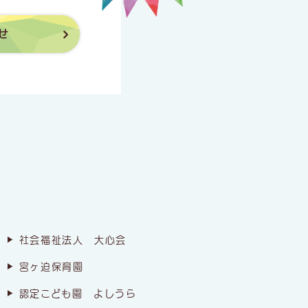
せ
社会福祉法人 大心会
宮ヶ迫保育園
認定こども園 よしうら